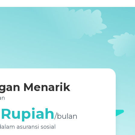
gan Menarik
an
 Rupiah
/
bulan
alam asuransi sosial