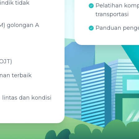
indik tidak
Pelatihan komp
transportasi
IM) golongan A
Panduan penge
OJT)
an terbaik
lintas dan kondisi