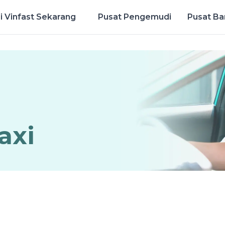
i Vinfast Sekarang
Pusat Pengemudi
Pusat Ba
ad Green SM sekarang!
axi