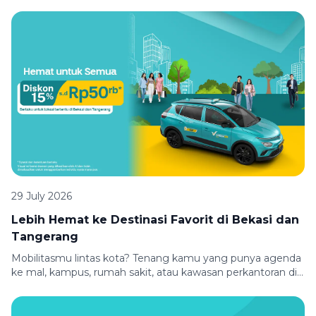
perjalanan yang lebih hemat bareng Green SM dan
allobank. Bayar pakai Virtual Debit Card atau QRIS allobank,
dapatkan diskon Rp10.000 untuk perjalananmu. Berangkat
kuliah, kerja, atau aktivitas padat lainnya bisa kamu mulai
dengan nyaman, hemat, dan praktis. Syarat & Ketentuan
[…]
29 July 2026
Lebih Hemat ke Destinasi Favorit di Bekasi dan
Tangerang
Mobilitasmu lintas kota? Tenang kamu yang punya agenda
ke mal, kampus, rumah sakit, atau kawasan perkantoran di
Bekasi dan Tangerang, sekarang perjalananmu jadi lebih
hemat! Nikmati diskon 15% hingga Rp50.000 untuk
perjalanan dari dan menuju berbagai lokasi pilihan