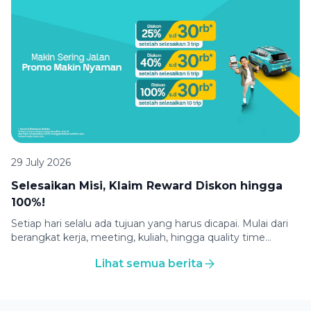
menggunakan Green SM. Baik untuk berangkat kerja,
kuliah, belanja, meeting, maupun kontrol kesehatan, Green
SM siap mengantarkanmu […]
29 July 2026
Selesaikan Misi, Klaim Reward Diskon hingga
100%!
Setiap hari selalu ada tujuan yang harus dicapai. Mulai dari
berangkat kerja, meeting, kuliah, hingga quality time
bersama teman atau keluarga, semuanya membutuhkan
Lihat semua berita
perjalanan yang nyaman. Biar setiap perjalanan jadi makin
seru, Green SM menghadirkan promo pilihan. Makin sering
kamu jalan bareng Green SM, makin nyaman promo yang
kamu dapatkan. Cukup selesaikan misi perjalananmu dan