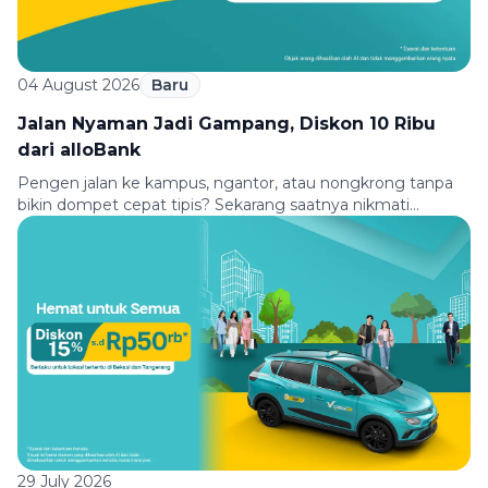
04 August 2026
Baru
Jalan Nyaman Jadi Gampang, Diskon 10 Ribu
dari alloBank
Pengen jalan ke kampus, ngantor, atau nongkrong tanpa
bikin dompet cepat tipis? Sekarang saatnya nikmati
perjalanan yang lebih hemat bareng Green SM dan
allobank. Bayar pakai Virtual Debit Card atau QRIS allobank,
dapatkan diskon Rp10.000 untuk perjalananmu. Berangkat
kuliah, kerja, atau aktivitas padat lainnya bisa kamu mulai
dengan nyaman, hemat, dan praktis. Syarat & Ketentuan
[…]
29 July 2026