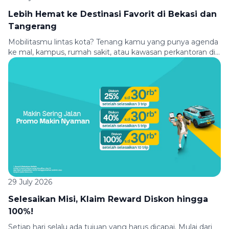
Lebih Hemat ke Destinasi Favorit di Bekasi dan
Tangerang
Mobilitasmu lintas kota? Tenang kamu yang punya agenda
ke mal, kampus, rumah sakit, atau kawasan perkantoran di
Bekasi dan Tangerang, sekarang perjalananmu jadi lebih
hemat! Nikmati diskon 15% hingga Rp50.000 untuk
perjalanan dari dan menuju berbagai lokasi pilihan
menggunakan Green SM. Baik untuk berangkat kerja,
kuliah, belanja, meeting, maupun kontrol kesehatan, Green
SM siap mengantarkanmu […]
29 July 2026
Selesaikan Misi, Klaim Reward Diskon hingga
100%!
Setiap hari selalu ada tujuan yang harus dicapai. Mulai dari