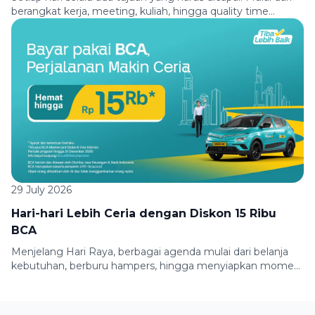
berangkat kerja, meeting, kuliah, hingga quality time
bersama teman atau keluarga, semuanya membutuhkan
perjalanan yang nyaman. Biar setiap perjalanan jadi makin
seru, Green SM menghadirkan promo pilihan. Makin sering
kamu jalan bareng Green SM, makin nyaman promo yang
kamu dapatkan. Cukup selesaikan misi perjalananmu dan
[…]
29 July 2026
Hari-hari Lebih Ceria dengan Diskon 15 Ribu
BCA
Menjelang Hari Raya, berbagai agenda mulai dari belanja
kebutuhan, berburu hampers, hingga menyiapkan momen
berkumpul bersama keluarga membuat mobilitas semakin
padat. Untuk membuat perjalananmu lebih praktis dan
hemat, Green SM bersama BCA menghadirkan promo