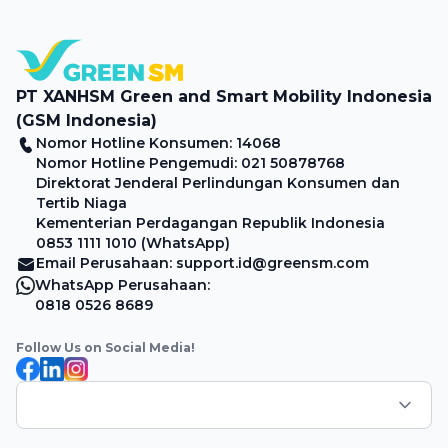
spesial bagi pengguna kartu kredit pilihan. Nikmati
potongan perjalanan hingga Rp15.000 saat menggunakan
BCA Credit Card Mastercard Globe dan BCA Credit […]
PT XANHSM Green and Smart Mobility Indonesia
(GSM Indonesia)
Nomor Hotline Konsumen: 14068
Nomor Hotline Pengemudi: 021 50878768
Direktorat Jenderal Perlindungan Konsumen dan
Tertib Niaga
Kementerian Perdagangan Republik Indonesia
0853 1111 1010 (WhatsApp)
Email Perusahaan: support.id@greensm.com
WhatsApp Perusahaan:
0818 0526 8689
Follow Us on Social Media!