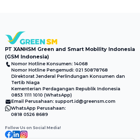
berkumpul bersama keluarga membuat mobilitas semakin
padat. Untuk membuat perjalananmu lebih praktis dan
hemat, Green SM bersama BCA menghadirkan promo
spesial bagi pengguna kartu kredit pilihan. Nikmati
potongan perjalanan hingga Rp15.000 saat menggunakan
BCA Credit Card Mastercard Globe dan BCA Credit […]
PT XANHSM Green and Smart Mobility Indonesia
(GSM Indonesia)
Nomor Hotline Konsumen: 14068
Nomor Hotline Pengemudi: 021 50878768
Direktorat Jenderal Perlindungan Konsumen dan
Tertib Niaga
Kementerian Perdagangan Republik Indonesia
0853 1111 1010 (WhatsApp)
Email Perusahaan: support.id@greensm.com
WhatsApp Perusahaan:
0818 0526 8689
Follow Us on Social Media!