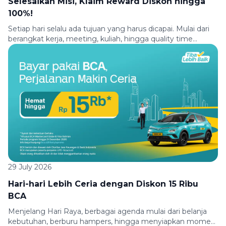
Selesaikan Misi, Klaim Reward Diskon hingga
100%!
Setiap hari selalu ada tujuan yang harus dicapai. Mulai dari
berangkat kerja, meeting, kuliah, hingga quality time
bersama teman atau keluarga, semuanya membutuhkan
perjalanan yang nyaman. Biar setiap perjalanan jadi makin
seru, Green SM menghadirkan promo pilihan. Makin sering
kamu jalan bareng Green SM, makin nyaman promo yang
kamu dapatkan. Cukup selesaikan misi perjalananmu dan
[…]
29 July 2026
Hari-hari Lebih Ceria dengan Diskon 15 Ribu
BCA
Menjelang Hari Raya, berbagai agenda mulai dari belanja
kebutuhan, berburu hampers, hingga menyiapkan momen