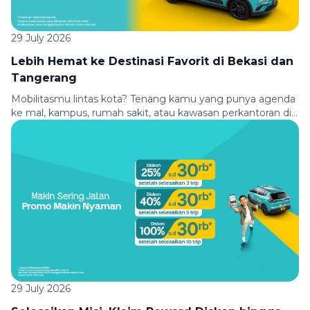
29 July 2026
Lebih Hemat ke Destinasi Favorit di Bekasi dan
Tangerang
Mobilitasmu lintas kota? Tenang kamu yang punya agenda
ke mal, kampus, rumah sakit, atau kawasan perkantoran di
Bekasi dan Tangerang, sekarang perjalananmu jadi lebih
hemat! Nikmati diskon 15% hingga Rp50.000 untuk
perjalanan dari dan menuju berbagai lokasi pilihan
menggunakan Green SM. Baik untuk berangkat kerja,
kuliah, belanja, meeting, maupun kontrol kesehatan, Green
SM siap mengantarkanmu […]
29 July 2026