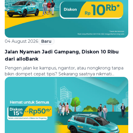
04 August 2026
Baru
Jalan Nyaman Jadi Gampang, Diskon 10 Ribu
dari alloBank
Pengen jalan ke kampus, ngantor, atau nongkrong tanpa
bikin dompet cepat tipis? Sekarang saatnya nikmati
perjalanan yang lebih hemat bareng Green SM dan
allobank. Bayar pakai Virtual Debit Card atau QRIS allobank,
dapatkan diskon Rp10.000 untuk perjalananmu. Berangkat
kuliah, kerja, atau aktivitas padat lainnya bisa kamu mulai
dengan nyaman, hemat, dan praktis. Syarat & Ketentuan
[…]