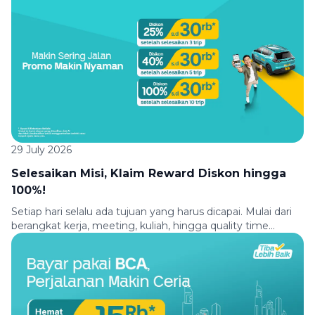
perjalanan dari dan menuju berbagai lokasi pilihan
menggunakan Green SM. Baik untuk berangkat kerja,
kuliah, belanja, meeting, maupun kontrol kesehatan, Green
SM siap mengantarkanmu […]
29 July 2026
Selesaikan Misi, Klaim Reward Diskon hingga
100%!
Setiap hari selalu ada tujuan yang harus dicapai. Mulai dari
berangkat kerja, meeting, kuliah, hingga quality time
bersama teman atau keluarga, semuanya membutuhkan
perjalanan yang nyaman. Biar setiap perjalanan jadi makin
seru, Green SM menghadirkan promo pilihan. Makin sering
kamu jalan bareng Green SM, makin nyaman promo yang
kamu dapatkan. Cukup selesaikan misi perjalananmu dan
[…]