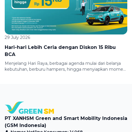
29 July 2026
Hari-hari Lebih Ceria dengan Diskon 15 Ribu
BCA
Menjelang Hari Raya, berbagai agenda mulai dari belanja
kebutuhan, berburu hampers, hingga menyiapkan momen
berkumpul bersama keluarga membuat mobilitas semakin
padat. Untuk membuat perjalananmu lebih praktis dan
hemat, Green SM bersama BCA menghadirkan promo
spesial bagi pengguna kartu kredit pilihan. Nikmati
potongan perjalanan hingga Rp15.000 saat menggunakan
BCA Credit Card Mastercard Globe dan BCA Credit […]
PT XANHSM Green and Smart Mobility Indonesia
(GSM Indonesia)
Nomor Hotline Konsumen: 14068