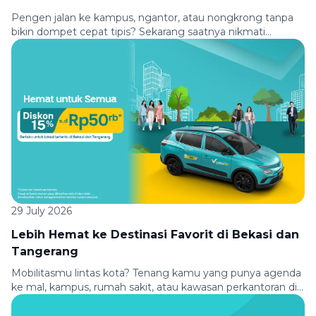
Pengen jalan ke kampus, ngantor, atau nongkrong tanpa
bikin dompet cepat tipis? Sekarang saatnya nikmati
perjalanan yang lebih hemat bareng Green SM dan
allobank. Bayar pakai Virtual Debit Card atau QRIS allobank,
dapatkan diskon Rp10.000 untuk perjalananmu. Berangkat
kuliah, kerja, atau aktivitas padat lainnya bisa kamu mulai
dengan nyaman, hemat, dan praktis. Syarat & Ketentuan
[…]
29 July 2026
Lebih Hemat ke Destinasi Favorit di Bekasi dan
Tangerang
Mobilitasmu lintas kota? Tenang kamu yang punya agenda
ke mal, kampus, rumah sakit, atau kawasan perkantoran di
Bekasi dan Tangerang, sekarang perjalananmu jadi lebih
hemat! Nikmati diskon 15% hingga Rp50.000 untuk