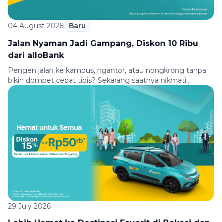
04 August 2026
Baru
Jalan Nyaman Jadi Gampang, Diskon 10 Ribu
dari alloBank
Pengen jalan ke kampus, ngantor, atau nongkrong tanpa
bikin dompet cepat tipis? Sekarang saatnya nikmati
perjalanan yang lebih hemat bareng Green SM dan
allobank. Bayar pakai Virtual Debit Card atau QRIS allobank,
dapatkan diskon Rp10.000 untuk perjalananmu. Berangkat
kuliah, kerja, atau aktivitas padat lainnya bisa kamu mulai
dengan nyaman, hemat, dan praktis. Syarat & Ketentuan
[…]
29 July 2026