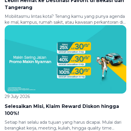
Lebih Hemat ke Destinasi Favorit di Bekasi dan
Tangerang
Mobilitasmu lintas kota? Tenang kamu yang punya agenda
ke mal, kampus, rumah sakit, atau kawasan perkantoran di
Bekasi dan Tangerang, sekarang perjalananmu jadi lebih
hemat! Nikmati diskon 15% hingga Rp50.000 untuk
perjalanan dari dan menuju berbagai lokasi pilihan
menggunakan Green SM. Baik untuk berangkat kerja,
kuliah, belanja, meeting, maupun kontrol kesehatan, Green
SM siap mengantarkanmu […]
29 July 2026
Selesaikan Misi, Klaim Reward Diskon hingga
100%!
Setiap hari selalu ada tujuan yang harus dicapai. Mulai dari
berangkat kerja, meeting, kuliah, hingga quality time