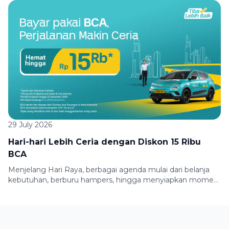
bersama teman atau keluarga, semuanya membutuhkan
perjalanan yang nyaman. Biar setiap perjalanan jadi makin
seru, Green SM menghadirkan promo pilihan. Makin sering
kamu jalan bareng Green SM, makin nyaman promo yang
kamu dapatkan. Cukup selesaikan misi perjalananmu dan
[…]
29 July 2026
Hari-hari Lebih Ceria dengan Diskon 15 Ribu
BCA
Menjelang Hari Raya, berbagai agenda mulai dari belanja
kebutuhan, berburu hampers, hingga menyiapkan momen
berkumpul bersama keluarga membuat mobilitas semakin
padat. Untuk membuat perjalananmu lebih praktis dan
hemat, Green SM bersama BCA menghadirkan promo
spesial bagi pengguna kartu kredit pilihan. Nikmati