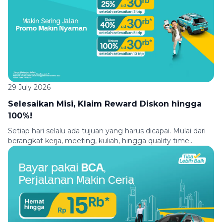
menggunakan Green SM. Baik untuk berangkat kerja,
kuliah, belanja, meeting, maupun kontrol kesehatan, Green
SM siap mengantarkanmu […]
29 July 2026
Selesaikan Misi, Klaim Reward Diskon hingga
100%!
Setiap hari selalu ada tujuan yang harus dicapai. Mulai dari
berangkat kerja, meeting, kuliah, hingga quality time
bersama teman atau keluarga, semuanya membutuhkan
perjalanan yang nyaman. Biar setiap perjalanan jadi makin
seru, Green SM menghadirkan promo pilihan. Makin sering
kamu jalan bareng Green SM, makin nyaman promo yang
kamu dapatkan. Cukup selesaikan misi perjalananmu dan
[…]