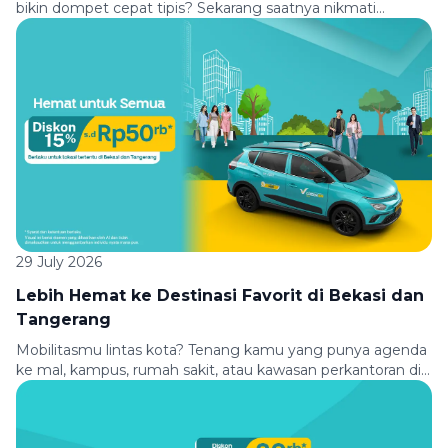
bikin dompet cepat tipis? Sekarang saatnya nikmati
perjalanan yang lebih hemat bareng Green SM dan
allobank. Bayar pakai Virtual Debit Card atau QRIS allobank,
dapatkan diskon Rp10.000 untuk perjalananmu. Berangkat
kuliah, kerja, atau aktivitas padat lainnya bisa kamu mulai
dengan nyaman, hemat, dan praktis. Syarat & Ketentuan
[…]
29 July 2026
Lebih Hemat ke Destinasi Favorit di Bekasi dan
Tangerang
Mobilitasmu lintas kota? Tenang kamu yang punya agenda
ke mal, kampus, rumah sakit, atau kawasan perkantoran di
Bekasi dan Tangerang, sekarang perjalananmu jadi lebih
hemat! Nikmati diskon 15% hingga Rp50.000 untuk
perjalanan dari dan menuju berbagai lokasi pilihan