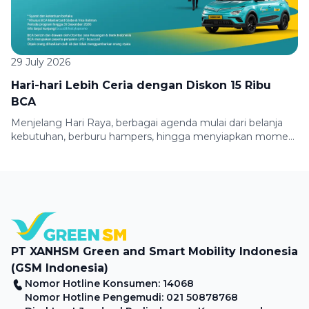
29 July 2026
Hari-hari Lebih Ceria dengan Diskon 15 Ribu
BCA
Menjelang Hari Raya, berbagai agenda mulai dari belanja
kebutuhan, berburu hampers, hingga menyiapkan momen
berkumpul bersama keluarga membuat mobilitas semakin
padat. Untuk membuat perjalananmu lebih praktis dan
hemat, Green SM bersama BCA menghadirkan promo
spesial bagi pengguna kartu kredit pilihan. Nikmati
potongan perjalanan hingga Rp15.000 saat menggunakan
BCA Credit Card Mastercard Globe dan BCA Credit […]
PT XANHSM Green and Smart Mobility Indonesia
(GSM Indonesia)
Nomor Hotline Konsumen: 14068
Nomor Hotline Pengemudi: 021 50878768