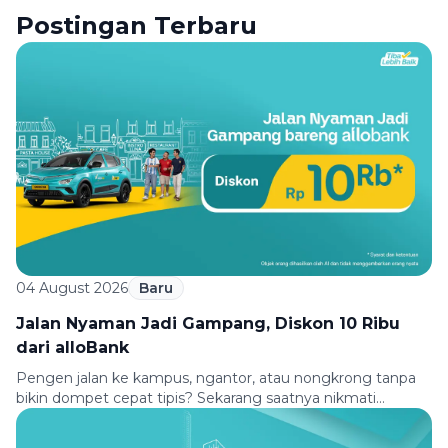
Postingan Terbaru
04 August 2026
Baru
Jalan Nyaman Jadi Gampang, Diskon 10 Ribu
dari alloBank
Pengen jalan ke kampus, ngantor, atau nongkrong tanpa
bikin dompet cepat tipis? Sekarang saatnya nikmati
perjalanan yang lebih hemat bareng Green SM dan
allobank. Bayar pakai Virtual Debit Card atau QRIS allobank,