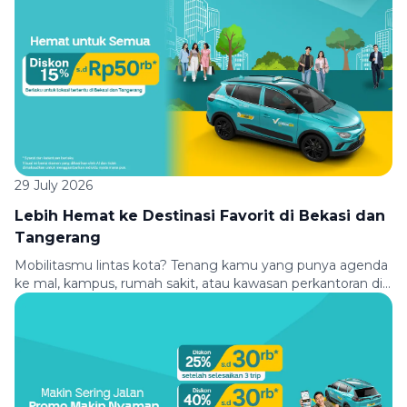
dapatkan diskon Rp10.000 untuk perjalananmu. Berangkat
kuliah, kerja, atau aktivitas padat lainnya bisa kamu mulai
dengan nyaman, hemat, dan praktis. Syarat & Ketentuan
[…]
29 July 2026
Lebih Hemat ke Destinasi Favorit di Bekasi dan
Tangerang
Mobilitasmu lintas kota? Tenang kamu yang punya agenda
ke mal, kampus, rumah sakit, atau kawasan perkantoran di
Bekasi dan Tangerang, sekarang perjalananmu jadi lebih
hemat! Nikmati diskon 15% hingga Rp50.000 untuk
perjalanan dari dan menuju berbagai lokasi pilihan
menggunakan Green SM. Baik untuk berangkat kerja,
kuliah, belanja, meeting, maupun kontrol kesehatan, Green
SM siap mengantarkanmu […]