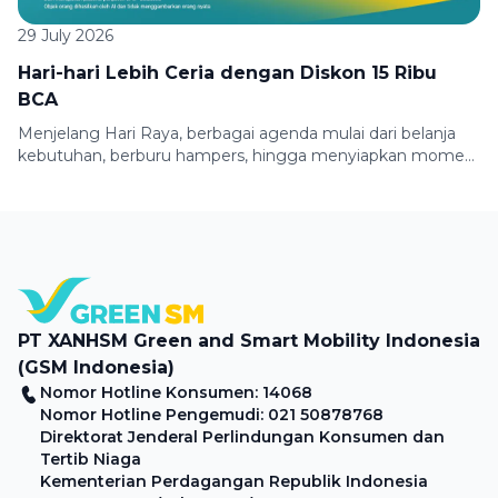
29 July 2026
Hari-hari Lebih Ceria dengan Diskon 15 Ribu
BCA
Menjelang Hari Raya, berbagai agenda mulai dari belanja
kebutuhan, berburu hampers, hingga menyiapkan momen
berkumpul bersama keluarga membuat mobilitas semakin
padat. Untuk membuat perjalananmu lebih praktis dan
hemat, Green SM bersama BCA menghadirkan promo
spesial bagi pengguna kartu kredit pilihan. Nikmati
potongan perjalanan hingga Rp15.000 saat menggunakan
BCA Credit Card Mastercard Globe dan BCA Credit […]
PT XANHSM Green and Smart Mobility Indonesia
(GSM Indonesia)
Nomor Hotline Konsumen: 14068
Nomor Hotline Pengemudi: 021 50878768
Direktorat Jenderal Perlindungan Konsumen dan
Tertib Niaga
Kementerian Perdagangan Republik Indonesia