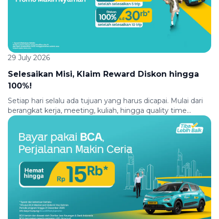
29 July 2026
Selesaikan Misi, Klaim Reward Diskon hingga
100%!
Setiap hari selalu ada tujuan yang harus dicapai. Mulai dari
berangkat kerja, meeting, kuliah, hingga quality time
bersama teman atau keluarga, semuanya membutuhkan
perjalanan yang nyaman. Biar setiap perjalanan jadi makin
seru, Green SM menghadirkan promo pilihan. Makin sering
kamu jalan bareng Green SM, makin nyaman promo yang
kamu dapatkan. Cukup selesaikan misi perjalananmu dan
[…]